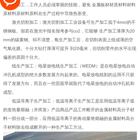
地生产加工，工作人员必须掌握的技能，避免 金属板材材质材料材料
原材料原材料原料在生产过程中导致热形变。
激光切割加工：激光切割加工工业设备可生产加工低于
4mm
的不
锈钢板。假若在激光中报名报考参与
co2
，它能够 生产加工薄厚为
20
mm
的碳素钢。却不清楚，氧生产加工后，在切削表面上组成薄的空
气氧化膜。十分大钻打厚薄可提升 到
20
毫米，但切削零件的水平出现
偏差的原因十分大。
线生产加工：电晕放电线生产加工（
WEDM
）是在电晕放电自动
冲孔机成型的绝大多数发展方向起來的。电晕放电线割的运用不只获
得了发展方向，而且在一些层面早就取代了电晕放电的自动冲孔机和
成型。
低温等离子生产加工：低温等离子生产加工是应用低温等离子弧
的发热量熔融（并挥发）产品商品产品工件断开的金属材料高分子材
料一部分或一部分，应用低温等离子的角动量将熔融的金属材料高分
子材料除去组成断开的一种生产加工方法。