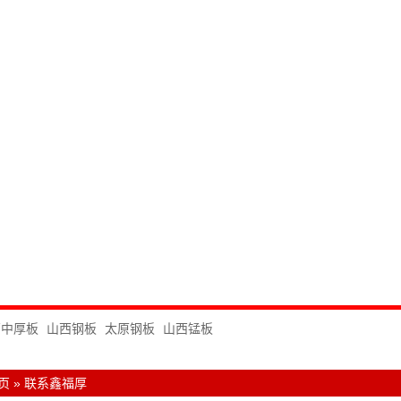
西中厚板
山西钢板
太原钢板
山西锰板
页
»
联系鑫福厚