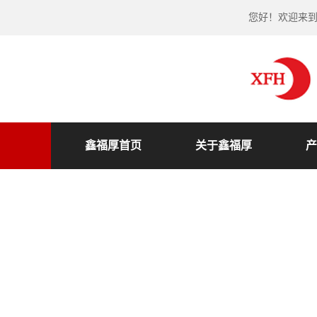
您好！欢迎来
鑫福厚首页
关于鑫福厚
产