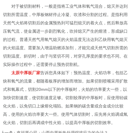
对于被切割材料，一般是指将工业气体和氧气混合，熄灭并达到
切割所需温度，中厚板钢材停止冷凝、吹渣和分割的过程。是指利用
天然气火焰将切割后的金属预热到可猛烈熄灭的着火点，然后释放高
压氧气流，使金属进一步剧烈氧化，吹掉熄灭产生的熔渣，形成缺口
的过程。普通天然气用氧气熄灭的火焰温度无法达到乙炔用氧气熄灭
的火焰温度。需要加入增温助燃添加剂，才能完成天然气切割所需的
切割温度。斜切时，由于与竖切不同，对穿孔厚度的要求也不同。在
实际操作过程中，还需要停止预热切割机。
太原中厚板厂家
告诉您具体如下：预热温度、火焰功率，包括乙
炔和氧气的流量，都随着板厚的增加而增加。如果切割喷嘴采用扩散
式和氧幕式，切割20mm以下的中厚板时，火焰的功率要大一些，以
加快切割速度，使切割速度足够。切割较厚的中厚板时，应使用轻碳
化火焰，以免切口上缘熔化塌陷。如果钢的碳含量或合金成分比较
高，使用的火焰功率要大一些。使用气体切割时，应先将火焰调成氧
化火焰，切割后再调成中性火焰，以提高中厚板的切割效率。
上一条
：
鑫福厚公司：山西中厚板热处理焊接应力的办法？