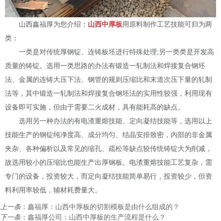
山西鑫福厚为您介绍：
山西中厚板
用原料制作工艺技能可归为两
类：
一类是对传统厚钢锭、连铸板坯进行特殊处理;另一类类是开发高
质量的铸锭。选用一类思路的办法有锻造一轧制法和焊接复合钢坯
法、金属的连铸大压下法、钢管的规则压缩比和末道次压下量的轧制
法等，其中锻造一轧制法和焊接复合钢坯法的实用性较强，利用现有
设备即可实施，但由于需要二火成材，具有能耗高的缺点。
选用另一种办法的有电渣重熔技能、定向凝结技能等，选用以上
技能生产的钢锭纯净度高、成分均匀、结晶安排致密，内部的非金属
夹杂、各种偏析以及常见的缩孔、疏松等缺点较传统铸锭大为削减，
故选用较小的压缩比也能生产出厚钢板。电渣重熔技能工艺复杂，需
专门的设备，投资较大，而定向凝结技能简单易行，投资较少，但资
料利用率较低，辅材耗费量大。
上一条
：
鑫福厚：山西中厚板的切割模板是由什么组成的？
下一条
：
鑫福厚公司：山西中厚板的生产流程是什么？